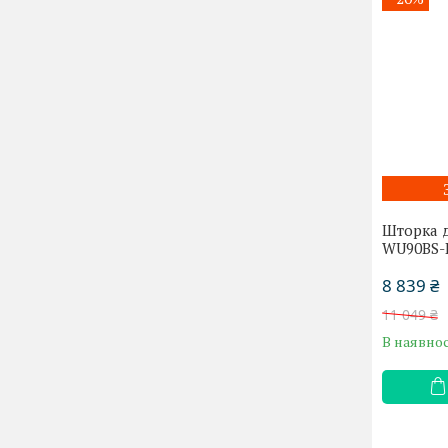
Шторка 
WU90BS-
8 839 ₴
11 049 ₴
В наявнос