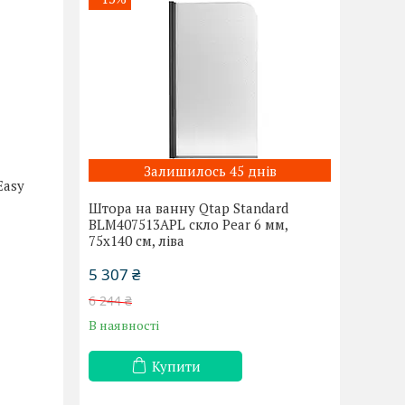
Залишилось 45 днів
Easy
Штора на ванну Qtap Standard
BLM407513APL скло Pear 6 мм,
75х140 см, ліва
5 307 ₴
6 244 ₴
В наявності
Купити