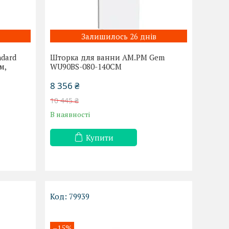
Залишилось 26 днів
ndard
Шторка для ванни AM.PM Gem
м,
WU90BS-080-140CM
8 356 ₴
10 445 ₴
В наявності
Купити
79939
–15%