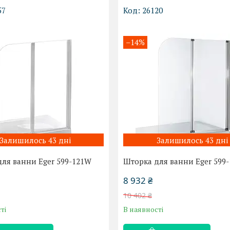
57
26120
–14%
Залишилось 43 дні
Залишилось 43 дні
ля ванни Eger 599-121W
Шторка для ванни Eger 599
8 932 ₴
10 402 ₴
ті
В наявності