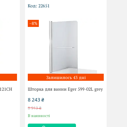
22651
–8%
Залишилось 43 дні
-121CH
Шторка для ванни Eger 599-02L grey
8 243 ₴
8 913 ₴
В наявності