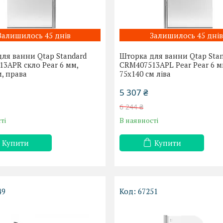
Залишилось 45 днів
Залишилось 45 днів
ля ванни Qtap Standard
Шторка для ванни Qtap Sta
3APR скло Pear 6 мм,
CRM407513APL Pear Pear 6 м
м, права
75х140 см ліва
5 307 ₴
6 244 ₴
ті
В наявності
Купити
Купити
49
67251