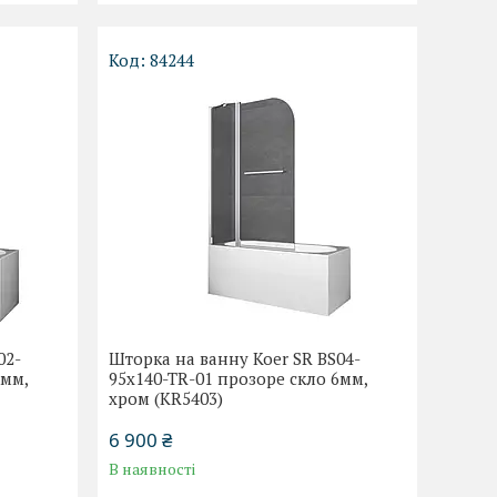
84244
02-
Шторка на ванну Koer SR BS04-
6мм,
95x140-TR-01 прозоре скло 6мм,
хром (KR5403)
6 900 ₴
В наявності