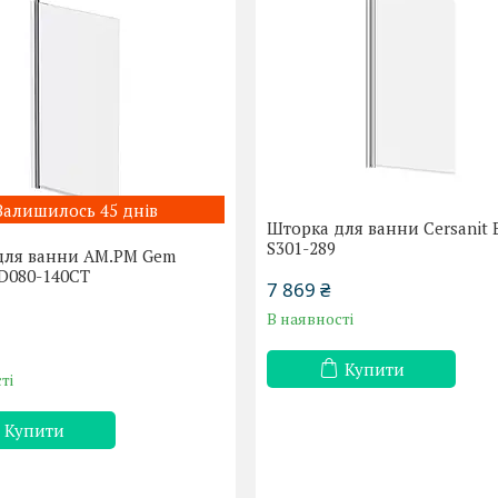
Залишилось 45 днів
Шторка для ванни Cersanit 
S301-289
для ванни AM.PM Gem
D080-140CT
7 869 ₴
В наявності
Купити
ті
Купити