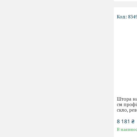
834
Штора на
см профі
скло, рев
8 181 ₴
В наявнос