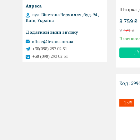
Шторка д
вул. Вінстона Черчилля, буд. 94.,
Київ, Україна
8 759 ₴
9 471 ₴
В наявнос
office@lexon.com.ua
+38(098) 293 02 31
+38 (098) 293 02 31
599
–15%