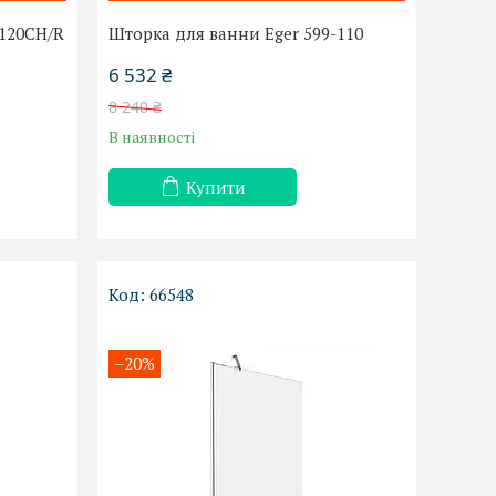
-120CH/R
Шторка для ванни Eger 599-110
6 532 ₴
8 240 ₴
В наявності
Купити
66548
–20%