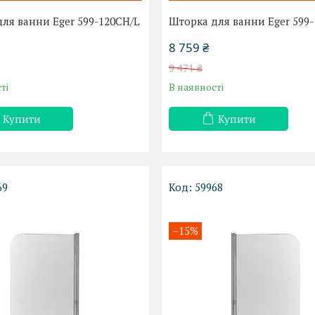
ля ванни Eger 599-120CH/L
Шторка для ванни Eger 599
8 759 ₴
9 471 ₴
ті
В наявності
Купити
Купити
69
59968
–15%