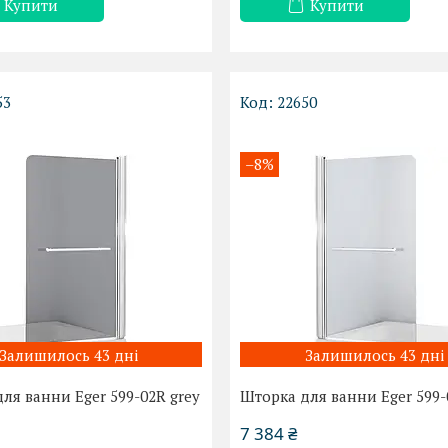
Купити
Купити
53
22650
–8%
Залишилось 43 дні
Залишилось 43 дні
ля ванни Eger 599-02R grey
Шторка для ванни Eger 599-
7 384 ₴