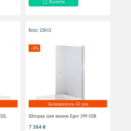
Купити
22652
–8%
Залишилось 43 дні
02L
Шторка для ванни Eger 599-02R
7 384 ₴