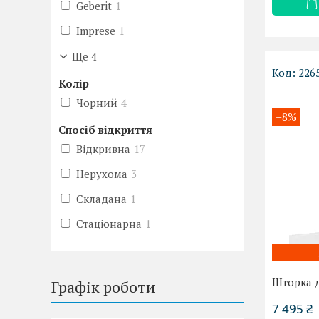
Geberit
1
Imprese
1
Ще 4
226
Колір
Чорний
4
–8%
Спосіб відкриття
Відкривна
17
Нерухома
3
Складана
1
Стаціонарна
1
Шторка д
Графік роботи
7 495 ₴