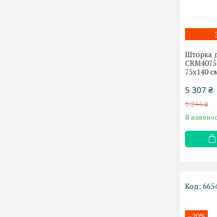
Шторка д
CRM40751
75х140 с
5 307 ₴
6 244 ₴
В наявнос
665
–20%