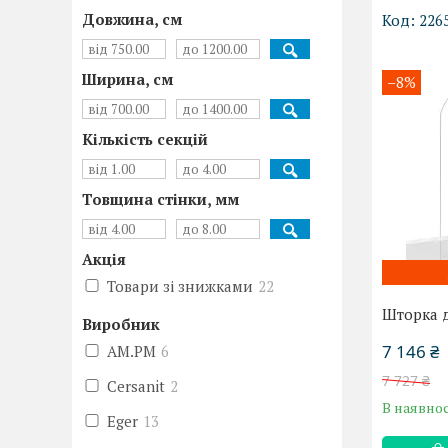
Довжина, cм
226
Ширина, cм
–8%
Кількість секцій
Товщина стінки, мм
Акція
Товари зі знижками
22
Шторка д
Виробник
7 146 ₴
AM.PM
6
7 727 ₴
Cersanit
2
В наявнос
Eger
13