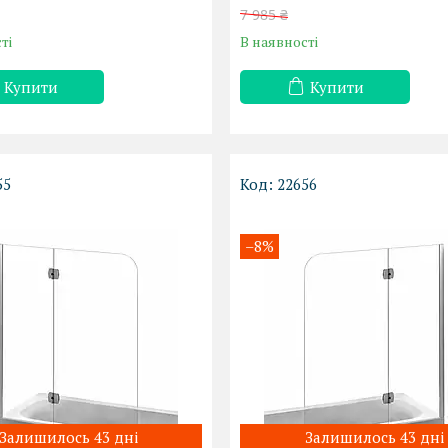
7 985 ₴
ті
В наявності
Купити
Купити
55
22656
–8%
Залишилось 43 дні
Залишилось 43 дні