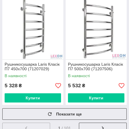
Рушникосушарка Laris Класік
Рушникосушарка Laris Класік
П7 450х700 (71207029)
П7 500x700 (71207506)
В наявності
В наявності
5 328
5 532
₴
₴
Купити
Купити
Показати ще
1
/ 101