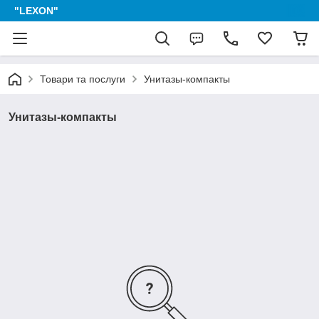
"LEXON"
Товари та послуги
Унитазы-компакты
Унитазы-компакты