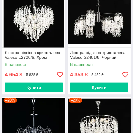
Люстра підвісна кришталева
Люстра підвісна кришталева
Valeso E2726/6, Хром
Valeso S2481/8, Чорний
В наявності
В наявності
4 654
4 353
₴
₴
5 828 ₴
5 452 ₴
Купити
Купити
–20%
–20%