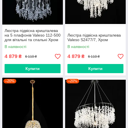
Люстра підвісна кришталева
на 5 плафонів Valeso 112-500
Люстра підвісна кришталева
для вітальні та спальні Хром
Valeso S2477/7, Хром
В наявності
В наявності
4 879
4 879
₴
₴
6 110 ₴
6 110 ₴
Купити
Купити
–20%
–20%