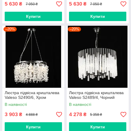
5 630
5 630
₴
₴
7 050 ₴
7 050 ₴
Купити
Купити
–20%
–20%
Люстра підвісна кришталева
Люстра підвісна кришталева
Valeso S2490/6, Хром
Valeso S2489/4, Чорний
В наявності
В наявності
3 903
4 278
₴
₴
4 888 ₴
5 358 ₴
Купити
Купити