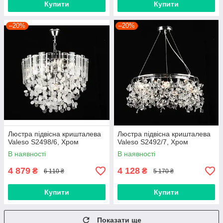
Купити
Купити
–20%
–20%
Люстра підвісна кришталева
Люстра підвісна кришталева
Valeso S2498/6, Хром
Valeso S2492/7, Хром
В наявності
В наявності
4 879
4 128
₴
₴
6 110 ₴
5 170 ₴
Купити
Купити
Показати ще