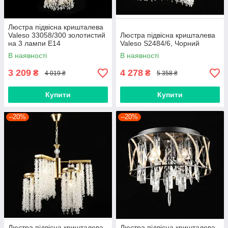
Люстра підвісна кришталева
Valeso 33058/300 золотистий
Люстра підвісна кришталева
на 3 лампи E14
Valeso S2484/6, Чорний
В наявності
В наявності
3 209
4 278
₴
₴
4 019 ₴
5 358 ₴
Купити
Купити
–20%
–20%
Люстра підвісна кришталева
Люстра підвісна кришталева