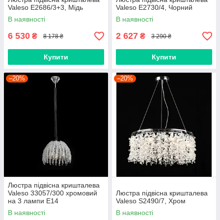
Valeso E2686/3+3, Мідь
Valeso E2730/4, Чорний
В наявності
В наявності
6 530
2 627
₴
₴
8 178 ₴
3 290 ₴
Купити
Купити
–20%
–20%
Люстра підвісна кришталева
Valeso 33057/300 хромовий
Люстра підвісна кришталева
на 3 лампи E14
Valeso S2490/7, Хром
В наявності
В наявності