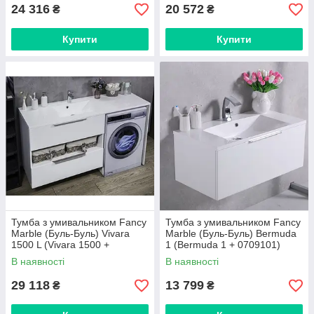
24 316
20 572
₴
₴
Купити
Купити
Тумба з умивальником Fancy
Тумба з умивальником Fancy
Marble (Буль-Буль) Vivara
Marble (Буль-Буль) Bermuda
1500 L (Vivara 1500 +
1 (Bermuda 1 + 0709101)
5615301) біла
білий
В наявності
В наявності
29 118
13 799
₴
₴