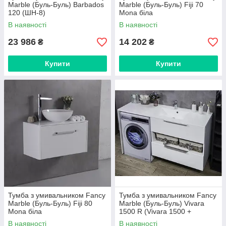
Marble (Буль-Буль) Barbados
Marble (Буль-Буль) Fiji 70
120 (ШН-8)
Mona біла
В наявності
В наявності
23 986
14 202
₴
₴
Купити
Купити
Тумба з умивальником Fancy
Тумба з умивальником Fancy
Marble (Буль-Буль) Fiji 80
Marble (Буль-Буль) Vivara
Mona біла
1500 R (Vivara 1500 +
5615301) біла
В наявності
В наявності