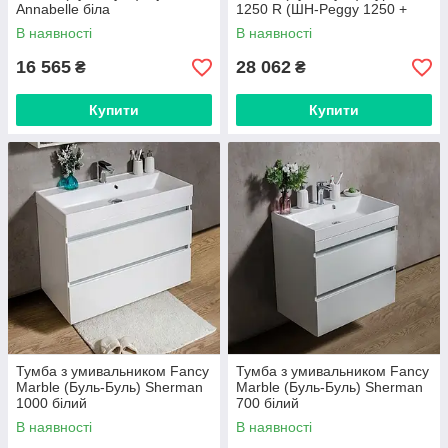
Annabelle біла
1250 R (ШН-Peggy 1250 +
3613301-R) білий
В наявності
В наявності
16 565
28 062
₴
₴
Купити
Купити
Тумба з умивальником Fancy
Тумба з умивальником Fancy
Marble (Буль-Буль) Sherman
Marble (Буль-Буль) Sherman
1000 білий
700 білий
В наявності
В наявності