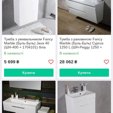
Тумба з умивальником Fancy
Тумба з раковиною Fancy
Marble (Буль-Буль) Java 40
Marble (Буль-Буль) Cyprus
(ШН-400 + 1704101) біла
1250 L (ШН-Peggy 1250 +
3613301-L) білий
В наявності
В наявності
5 699
28 062
₴
₴
Купити
Купити