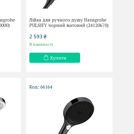
nsgrohe
Лійка для ручного душу Hansgrohe
0000)
PULSIFY чорний матовий (24120670)
2 593 ₴
В наявності
Купити
66164