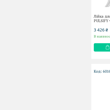
Лійка дл
PULSIFY 
3 426 ₴
В наявнос
601