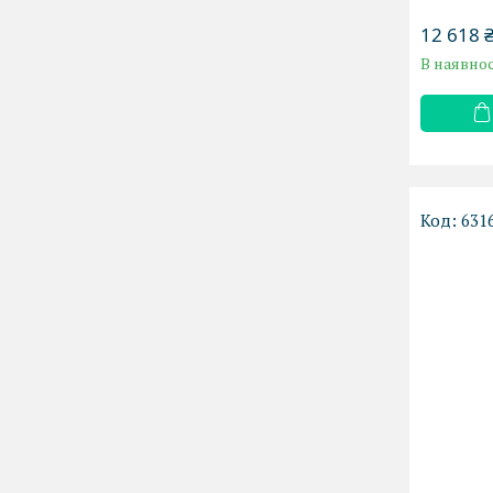
12 618 
В наявнос
631