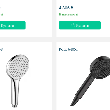
₴
4 806 ₴
ті
В наявності
Купити
Купити
68
64051