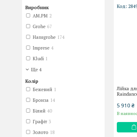
284
Виробник
AM.PM
2
Grohe
67
Hansgrohe
174
Imprese
4
Kludi
1
Ще 4
Колір
Лійка дл
Бежевий
1
Raindance
Бронза
14
5 910 ₴
Білий
40
В наявнос
Графіт
3
Золото
18