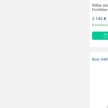
Лійка дл
Freshlin
2 145 ₴
В наявнос
640