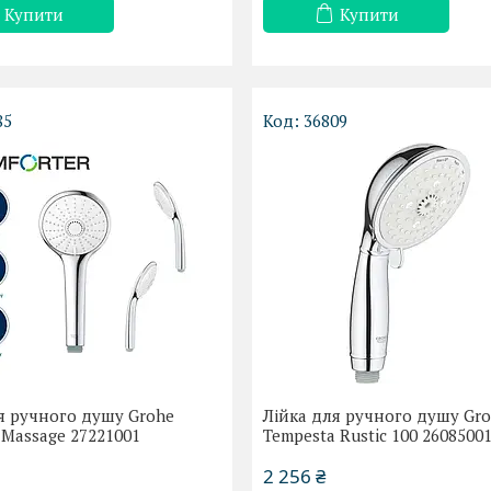
Купити
Купити
85
36809
я ручного душу Grohe
Лійка для ручного душу Gr
 Massage 27221001
Tempesta Rustic 100 2608500
2 256 ₴