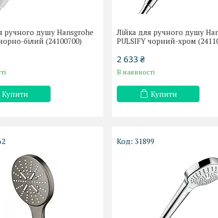
я ручного душу Hansgrohe
Лійка для ручного душу Ha
чорно-білий (24100700)
PULSIFY чорний-хром (2411
2 633 ₴
ті
В наявності
Купити
Купити
62
31899