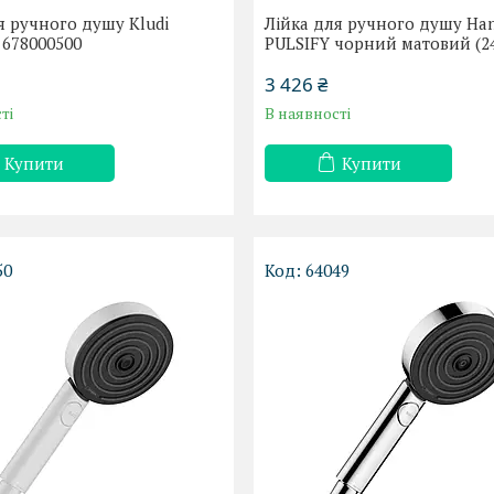
я ручного душу Kludi
Лійка для ручного душу Ha
e 678000500
PULSIFY чорний матовий (2
3 426 ₴
ті
В наявності
Купити
Купити
50
64049