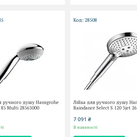
85
28508
я ручного душу Hansgrohe
Лійка для ручного душу Ha
 85 Multi 28563000
Raindance Select S 120 3jet 2
7 091 ₴
ті
В наявності