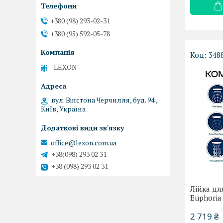
+380 (98) 293-02-31
+380 (95) 592-05-78
348
"LEXON"
вул. Вінстона Черчилля, буд. 94.,
Київ, Україна
office@lexon.com.ua
+38(098) 293 02 31
+38 (098) 293 02 31
Лійка дл
Euphoria
2 719 ₴