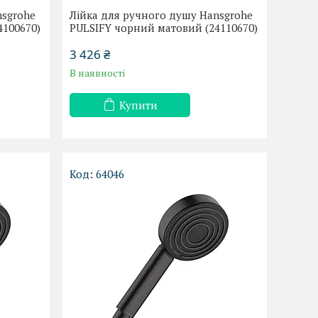
nsgrohe
Лійка для ручного душу Hansgrohe
4100670)
PULSIFY чорний матовий (24110670)
3 426 ₴
В наявності
Купити
64046