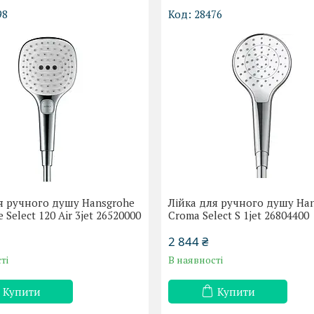
98
28476
я ручного душу Hansgrohe
Лійка для ручного душу Ha
 Select 120 Air 3jet 26520000
Croma Select S 1jet 26804400
2 844 ₴
ті
В наявності
Купити
Купити