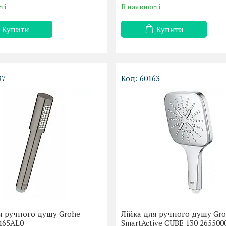
ті
В наявності
Купити
Купити
97
60163
я ручного душу Grohe
Лійка для ручного душу Gr
465AL0
SmartActive CUBE 130 265500