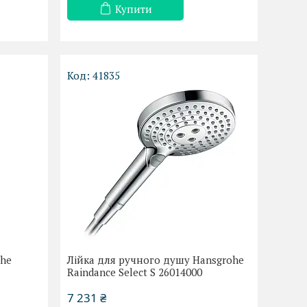
Купити
41835
ohe
Лійка для ручного душу Hansgrohe
1
Raindance Select S 26014000
7 231 ₴