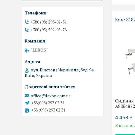
818
+380 (98) 293-02-31
+380 (95) 592-05-78
"LEXON"
вул. Вінстона Черчилля, буд. 94.,
Київ, Україна
office@lexon.com.ua
Сидіння 
+38(098) 293 02 31
A8064822
+38 (098) 293 02 31
4 463 ₴
В наявнос