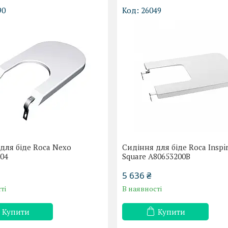
90
26049
для біде Roca Nexo
Сидіння для біде Roca Inspi
04
Square A80653200B
5 636 ₴
ті
В наявності
Купити
Купити