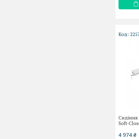
225
Сидіння 
Soft-Clo
4 974 ₴