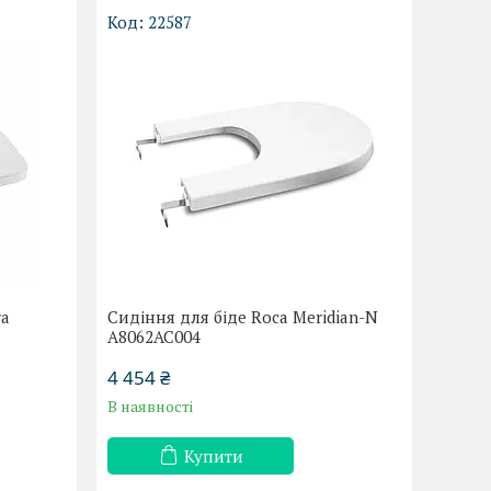
22587
ra
Сидіння для біде Roca Meridian-N
A8062AC004
4 454 ₴
В наявності
Купити