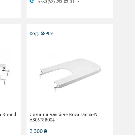
+380 (98) 293-02-31
68909
a Round
Сидіння для біде Roca Dama-N
A80678B004
2 300 ₴