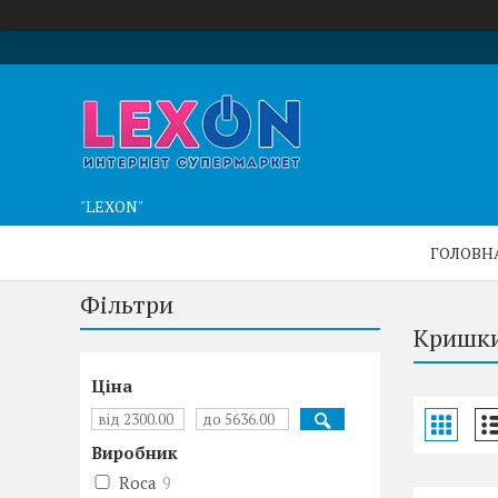
"LEXON"
ГОЛОВН
Фільтри
Кришки
Ціна
Виробник
Roca
9