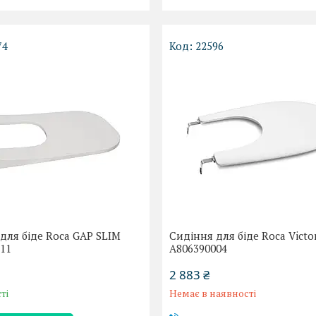
74
22596
для біде Roca GAP SLIM
Сидіння для біде Roca Victo
11
A806390004
2 883 ₴
ті
Немає в наявності