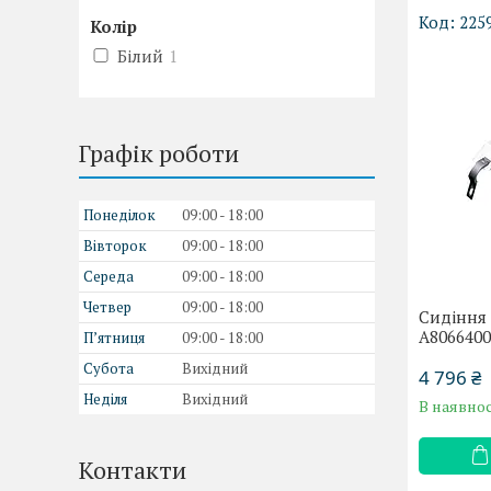
225
Колір
Білий
1
Графік роботи
Понеділок
09:00
18:00
Вівторок
09:00
18:00
Середа
09:00
18:00
Четвер
09:00
18:00
Сидіння 
A8066400
Пʼятниця
09:00
18:00
Субота
Вихідний
4 796 ₴
Неділя
Вихідний
В наявнос
Контакти