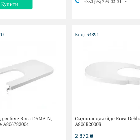
+380 (98) 293-02-31
Купити
70
34891
для біде Roca DAMA-N,
Сидіння для біде Roca Debb
se A806782004
A806B2000B
2 872 ₴