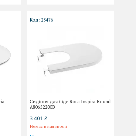
23476
ria
Сидіння для біде Roca Inspira Round
A80652200B
3 401 ₴
Немає в наявності