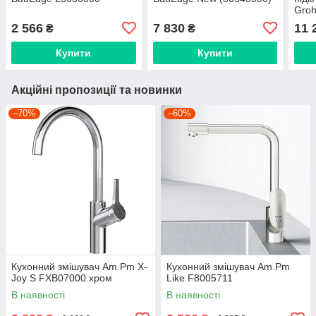
Groh
(305
2 566
7 830
11 
₴
₴
Купити
Купити
Акційні пропозиції та новинки
–70%
–60%
Кухонний змішувач Am.Pm X-
Кухонний змішувач Am.Pm
Joy S FXB07000 хром
Like F8005711
В наявності
В наявності