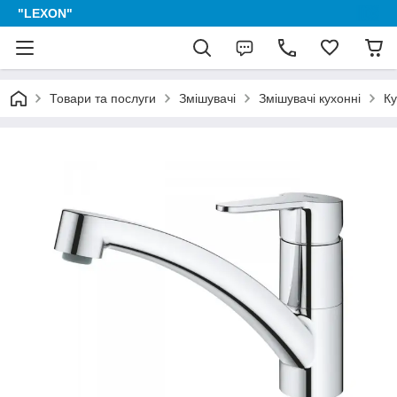
"LEXON"
Товари та послуги
Змішувачі
Змішувачі кухонні
Ку