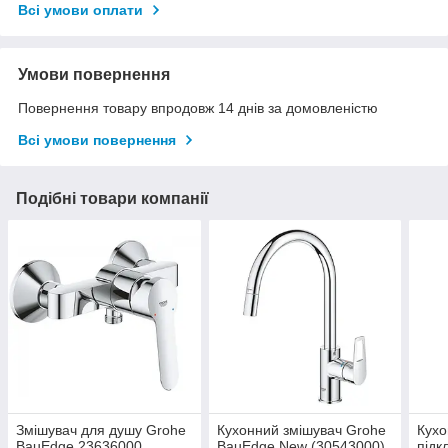
Всі умови оплати
Умови повернення
Повернення товару впродовж 14 днів за домовленістю
Всі умови повернення
Подібні товари компанії
Змішувач для душу Grohe
Кухонний змішувач Grohe
Кухо
BauEdge 23636000
BauEdge New (30543000)
підк