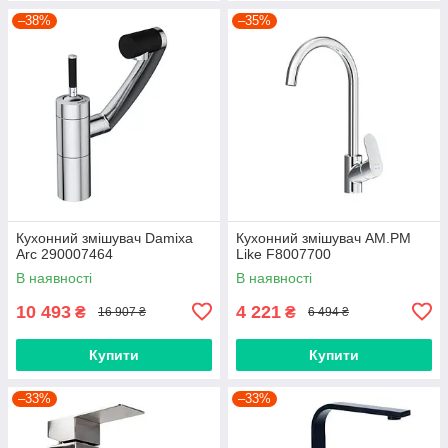
–38%
–35%
Кухонний змішувач Damixa
Кухонний змішувач AM.PM
Arc 290007464
Like F8007700
В наявності
В наявності
10 493
4 221
₴
₴
16 907 ₴
6 494 ₴
Купити
Купити
–33%
–33%