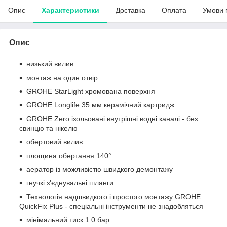
Опис
Характеристики
Доставка
Оплата
Умови 
Опис
низький вилив
монтаж на один отвір
GROHE StarLight хромована поверхня
GROHE Longlife 35 мм керамічний картридж
GROHE Zero ізольовані внутрішні водні каналі - без
свинцю та нікелю
обертовий вилив
площина обертання 140°
аератор із можливістю швидкого демонтажу
гнучкі з'єднувальні шланги
Технологія надшвидкого і простого монтажу GROHE
QuickFix Plus - спеціальні інструменти не знадобляться
мінімальний тиск 1.0 бар