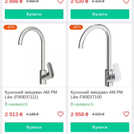
2 898
2 530
₴
₴
9 660 ₴
6 325 ₴
Купити
Купити
–40%
–40%
Кухонний змішувач AM.PM
Кухонний змішувач AM.PM
Like (F80E07111)
Like F80E07100
В наявності
В наявності
2 513
2 958
₴
₴
4 188 ₴
4 929 ₴
Купити
Купити