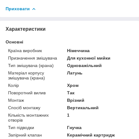
Приховати
Характеристики
Основні
Країна виробник
Німеччина
Призначення змішувача
Для кухонної мийки
Тип змішувача (крана)
Одноважільний
Матеріал корпусу
Латунь
змішувача (крана)
Колір
Хром
Поворотний вилив
Так
Монтаж
Врізний
Спосіб монтажу
Вертикальний
Кількість монтажних
1
отворів
Тип підводки
Гнучка
Запірний клапан
Керамічний картридж