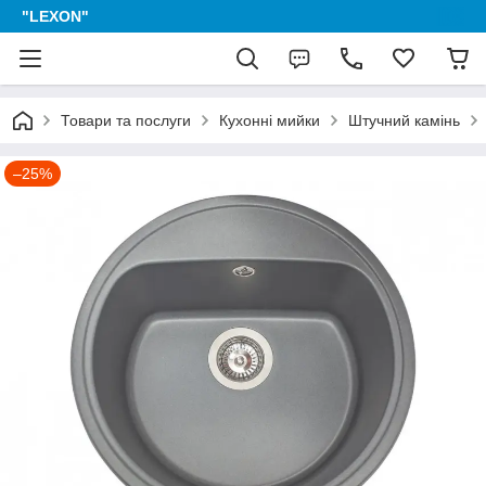
"LEXON"
Товари та послуги
Кухонні мийки
Штучний камінь
–25%