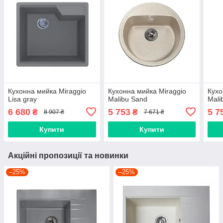
Кухонна мийка Miraggio
Кухонна мийка Miraggio
Кухо
Lisa gray
Malibu Sand
Mali
6 680
5 753
5 7
₴
₴
8 907 ₴
7 671 ₴
Купити
Купити
Акційні пропозиції та новинки
–25%
–25%