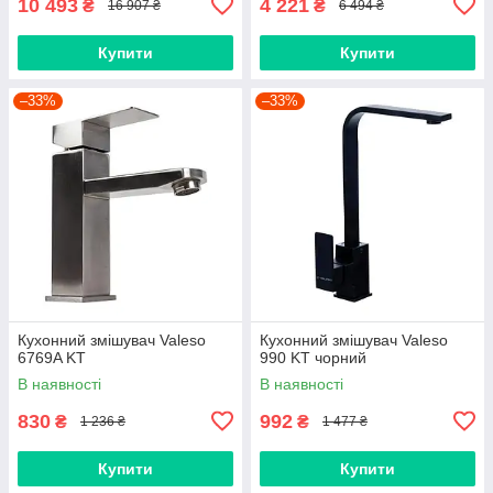
10 493
4 221
₴
₴
16 907 ₴
6 494 ₴
Купити
Купити
–33%
–33%
Кухонний змішувач Valeso
Кухонний змішувач Valeso
6769A KT
990 KT чорний
В наявності
В наявності
830
992
₴
₴
1 236 ₴
1 477 ₴
Купити
Купити