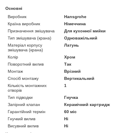
Основні
Виробник
Hansgrohe
Країна виробник
Німеччина
Призначення змішувача
Для кухонної мийки
Тип змішувача (крана)
Одноважільний
Матеріал корпусу
Латунь
змішувача (крана)
Колір
Хром
Поворотний вилив
Так
Монтаж
Врізний
Спосіб монтажу
Вертикальний
Кількість монтажних
1
отворів
Тип підводки
Гнучка
Запірний клапан
Керамічний картридж
Гарантійний термін
60 міс
Гнучкий вилив
Ні
Висувний вилив
Ні