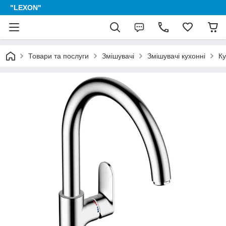
"LEXON"
Товари та послуги
Змішувачі
Змішувачі кухонні
Ку