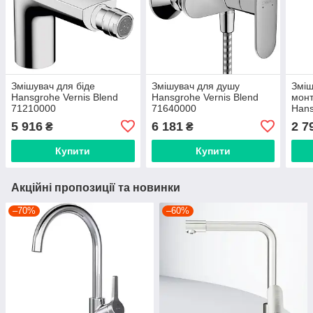
Змішувач для біде
Змішувач для душу
Зміш
Hansgrohe Vernis Blend
Hansgrohe Vernis Blend
монт
71210000
71640000
Hans
200 
5 916
6 181
2 7
₴
₴
Купити
Купити
Акційні пропозиції та новинки
–70%
–60%