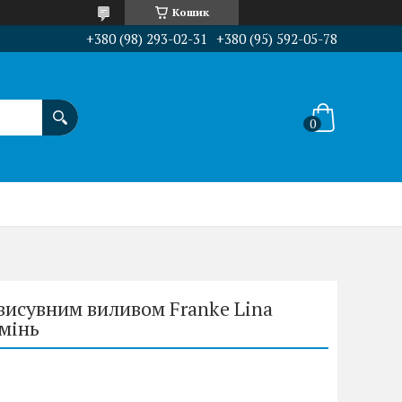
Кошик
+380 (98) 293-02-31
+380 (95) 592-05-78
висувним виливом Franke Lina
амінь