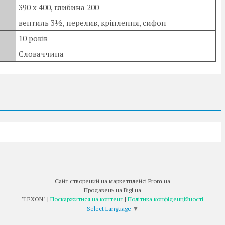
390 х 400, глибина 200
вентиль 3½, перелив, кріплення, сифон
10 років
Словаччина
Сайт створений на маркетплейсі
Prom.ua
Продавець на Bigl.ua
"LEXON" |
Поскаржитися на контент
|
Політика конфіденційності
Select Language
▼