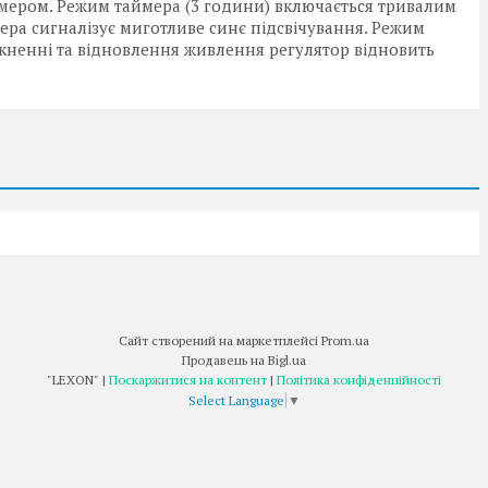
ймером. Режим таймера (3 години) включається тривалим
мера сигналізує миготливе синє підсвічування. Режим
кненні та відновлення живлення регулятор відновить
Сайт створений на маркетплейсі
Prom.ua
Продавець на Bigl.ua
"LEXON" |
Поскаржитися на контент
|
Політика конфіденційності
Select Language
▼