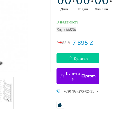
Днів
Годин
Хвилин
В наявності
Код:
66836
7 895 ₴
9 288 ₴
Купити
Купити
з
+380 (98) 293-02-31