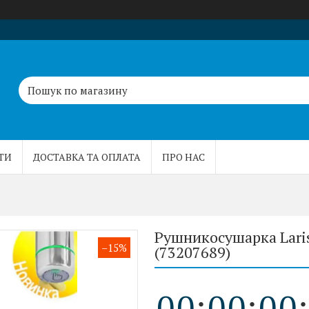
ТИ
ДОСТАВКА ТА ОПЛАТА
ПРО НАС
Рушникосушарка Laris
–15%
(73207689)
0
0
0
0
0
0