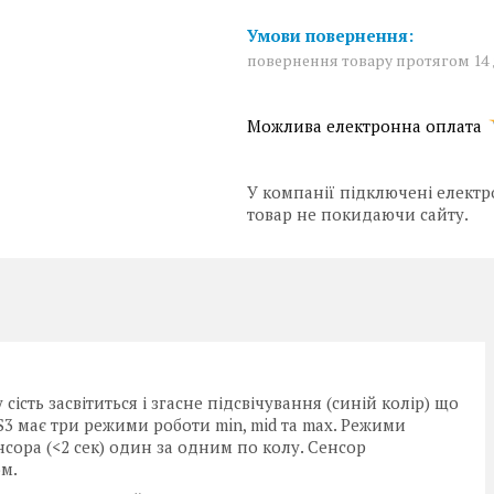
повернення товару протягом 14
У компанії підключені електр
товар не покидаючи сайту.
сть засвітиться і згасне підсвічування (синій колір) що
 S3 має три режими роботи min, mid та max. Режими
ора (<2 сек) один за одним по колу. Сенсор
ом.