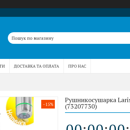
ТИ
ДОСТАВКА ТА ОПЛАТА
ПРО НАС
Рушникосушарка Laris
–15%
(73207730)
0
0
0
0
0
0