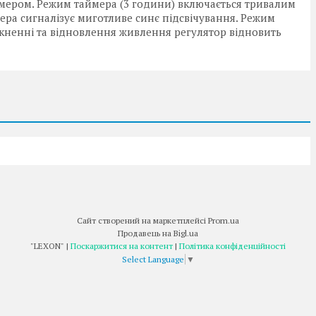
ймером. Режим таймера (3 години) включається тривалим
мера сигналізує миготливе синє підсвічування. Режим
кненні та відновлення живлення регулятор відновить
Сайт створений на маркетплейсі
Prom.ua
Продавець на Bigl.ua
"LEXON" |
Поскаржитися на контент
|
Політика конфіденційності
Select Language
▼