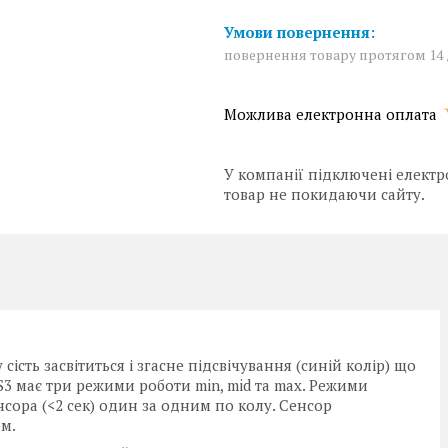
повернення товару протягом 14
У компанії підключені електр
товар не покидаючи сайту.
сть засвітиться і згасне підсвічування (синій колір) що
 S3 має три режими роботи min, mid та max. Режими
ора (<2 сек) один за одним по колу. Сенсор
ом.