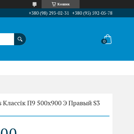
Кошик
+380 (98) 293-02-31
+380 (95) 592-05-78
 Классік П9 500x900 Э Правый S3
0
0