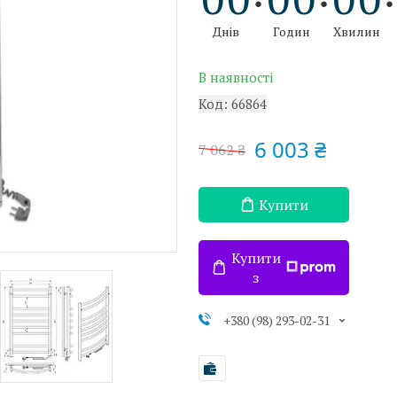
Днів
Годин
Хвилин
В наявності
Код:
66864
6 003 ₴
7 062 ₴
Купити
Купити
з
+380 (98) 293-02-31