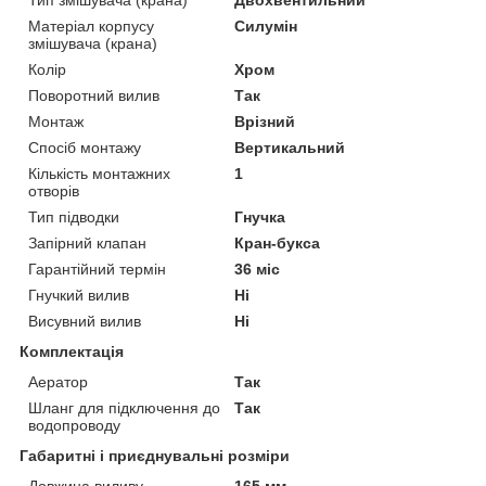
Матеріал корпусу
Силумін
змішувача (крана)
Колір
Хром
Поворотний вилив
Так
Монтаж
Врізний
Спосіб монтажу
Вертикальний
Кількість монтажних
1
отворів
Тип підводки
Гнучка
Запірний клапан
Кран-букса
Гарантійний термін
36 міс
Гнучкий вилив
Ні
Висувний вилив
Ні
Комплектація
Аератор
Так
Шланг для підключення до
Так
водопроводу
Габаритні і приєднувальні розміри
Довжина виливу
165 мм