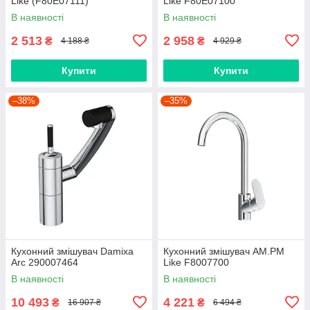
Like (F80E07111)
Like F80E07100
В наявності
В наявності
2 513
2 958
₴
₴
4 188 ₴
4 929 ₴
Купити
Купити
–38%
–35%
Кухонний змішувач Damixa
Кухонний змішувач AM.PM
Arc 290007464
Like F8007700
В наявності
В наявності
10 493
4 221
₴
₴
16 907 ₴
6 494 ₴