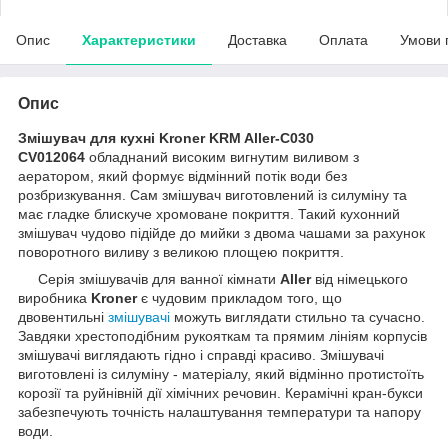
Опис
Характеристики
Доставка
Оплата
Умови 
Опис
Змішувач для кухні Kroner KRM Aller-C030
CV012064
обладнаний високим вигнутим виливом з
аератором, який формує відмінний потік води без
розбризкування. Сам змішувач виготовлений із силуміну та
має гладке блискуче хромоване покриття. Такий кухонний
змішувач чудово підійде до мийки з двома чашами за рахунок
поворотного виливу з великою площею покриття.
Серія змішувачів для ванної кімнати
Aller
від німецького
виробника
Kroner
є чудовим прикладом того, що
двовентильні
змішувачі
можуть виглядати стильно та сучасно.
Завдяки хрестоподібним рукояткам та прямим лініям корпусів
змішувачі виглядають гідно і справді красиво. Змішувачі
виготовлені із силуміну - матеріалу, який відмінно протистоїть
корозії та руйнівній дії хімічних речовин. Керамічні кран-букси
забезпечують точність налаштування температури та напору
води.