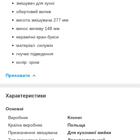
змішувач для кухні
обертовий вилив
висота змішувача 277 мм
винос виливу 148 мм
керамічні кран-букси
матеріал: силумін
гнучке підведення
колір: хром
Приховати
Характеристики
Основні
Виробник
Kroner
Країна виробник
Польща
Призначення змішувача
Для кухонної мийки
Тип змішувача (крана)
Двохвентильний