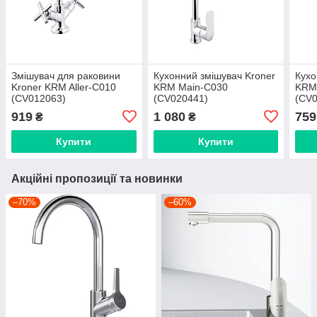
Змішувач для раковини
Кухонний змішувач Kroner
Кухо
Kroner KRM Aller-C010
KRM Main-C030
KRM 
(CV012063)
(CV020441)
(CV
919
1 080
759
₴
₴
Купити
Купити
Акційні пропозиції та новинки
–70%
–60%