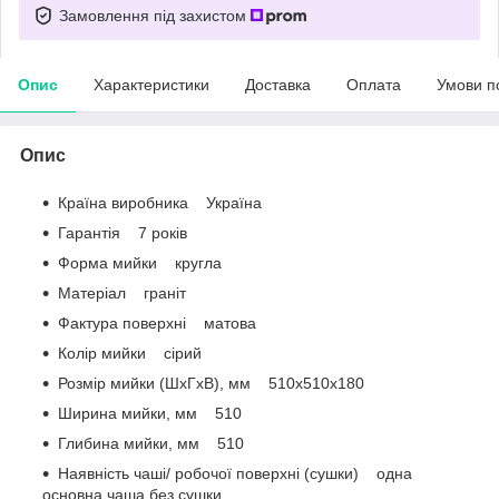
Замовлення під захистом
Опис
Характеристики
Доставка
Оплата
Умови п
Опис
Країна виробника Україна
Гарантія 7 років
Форма мийки кругла
Матеріал граніт
Фактура поверхні матова
Колір мийки cірий
Розмір мийки (ШхГхВ), мм 510x510x180
Ширина мийки, мм 510
Глибина мийки, мм 510
Наявність чаші/ робочої поверхні (сушки) одна
основна чаша без сушки