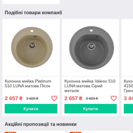
Подібні товари компанії
Кухонна мийка Platinum
Кухонна мийка Valeso 510
Кухо
510 LUNA матова Пісок
LUNA матова Сірий
4150
металік
Грен
2 657
2 657
3 4
₴
₴
3 409 ₴
3 409 ₴
Купити
Купити
Акційні пропозиції та новинки