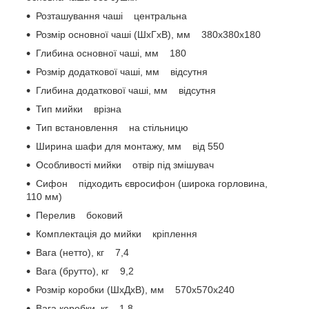
Розташування чаші центральна
Розмір основної чаші (ШхГхВ), мм 380x380x180
Глибина основної чаші, мм 180
Розмір додаткової чаші, мм відсутня
Глибина додаткової чаші, мм відсутня
Тип мийки врізна
Тип встановлення на стільницю
Ширина шафи для монтажу, мм від 550
Особливості мийки отвір під змішувач
Сифон підходить євросифон (широка горловина,
110 мм)
Перелив боковий
Комплектація до мийки кріплення
Вага (нетто), кг 7,4
Вага (брутто), кг 9,2
Розмір коробки (ШхДхВ), мм 570х570х240
Вага коробки, кг 1,8