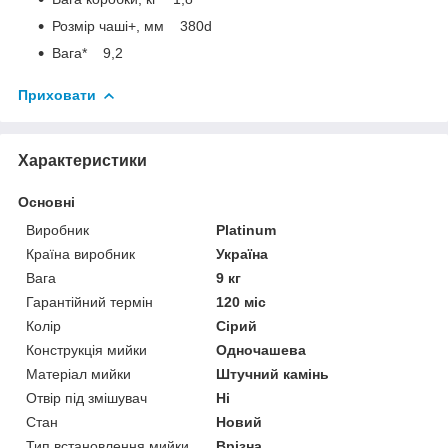
Розмір чаші+, мм 380d
Вага* 9,2
Приховати
Характеристики
Основні
Виробник
Platinum
Країна виробник
Україна
Вага
9 кг
Гарантійний термін
120 міс
Колір
Сірий
Конструкція мийки
Одночашева
Матеріал мийки
Штучний камінь
Отвір під змішувач
Ні
Стан
Новий
Тип встановлення мийки
Врізна