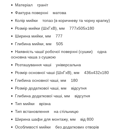
Матеріал граніт
Фактура поверхні матова
Колір мийки топаз (в коричневу та чорну крапку)
Розмір мийки (ШхГхВ), мм 777x505x180
Ширина мийки, мм 777
Глибина мийки, мм 505
Наявність чаші/ робочої поверхні (сушки) одна
основна чаша з сушкою
Розташування чаші універсальна
Розмір основної чаші (ШхГхВ), мм 436x432x180
Глибина основної чаші, мм 180
Розмір додаткової чаші, мм відсутня
Глибина додаткової чаші, мм відсутня
Тип мийки врізна
Тип встановлення на стільницю
Ширина шафи для монтажу, мм від 800
Особливості мийки без додаткових отворів