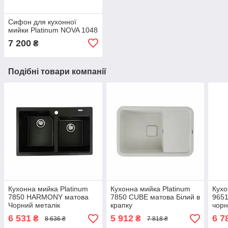
Сифон для кухонної
мийки Platinum NOVA 1048
7 200
₴
Подібні товари компанії
Кухонна мийка Platinum
Кухонна мийка Platinum
Кухо
7850 HARMONY матова
7850 CUBE матова Білий в
9651
Чорний металік
крапку
чорн
6 531
5 912
6 7
₴
₴
8 636 ₴
7 818 ₴