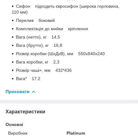
Сифон підходить євросифон (широка горловина,
110 мм)
Перелив боковий
Комплектація до мийки кріплення
Вага (нетто), кг 14,5
Вага (брутто), кг 16,8
Розмір коробки (ШхДхВ), мм 550х840х240
Вага коробки, кг 2,3
Розмір чаші+, мм 432*436
Вага* 17.2
Приховати
Характеристики
Основні
Виробник
Platinum