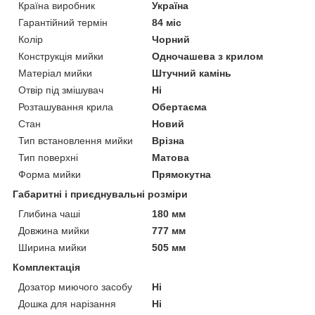
Країна виробник
Україна
Гарантійний термін
84 міс
Колір
Чорний
Конструкція мийки
Одночашева з крилом
Матеріал мийки
Штучний камінь
Отвір під змішувач
Ні
Розташування крила
Обертаєма
Стан
Новий
Тип встановлення мийки
Врізна
Тип поверхні
Матова
Форма мийки
Прямокутна
Габаритні і приєднувальні розміри
Глибина чаші
180 мм
Довжина мийки
777 мм
Ширина мийки
505 мм
Комплектація
Дозатор миючого засобу
Ні
Дошка для нарізання
Ні