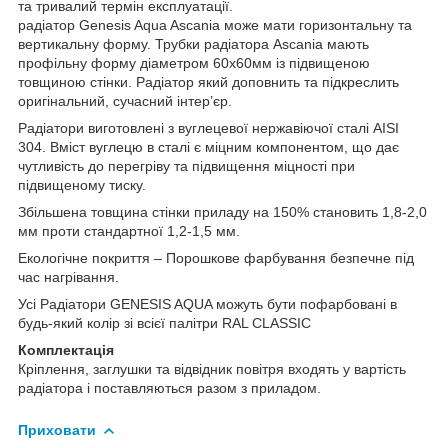
та тривалий термін експлуатації.
радіатор Genesis Aqua Ascania може мати горизонтальну та
вертикальну форму. Трубки радіатора Ascania мають
профільну форму діаметром 60х60мм із підвищеною
товщиною стінки. Радіатор який доповнить та підкреслить
оригінальний, сучасний інтер’єр.
Радіатори виготовлені з вуглецевої нержавіючої сталі AISI
304. Вміст вуглецю в сталі є міцним компонентом, що дає
чутливість до перегріву та підвищення міцності при
підвищеному тиску.
Збільшена товщина стінки приладу на 150% становить 1,8-2,0
мм проти стандартної 1,2-1,5 мм.
Екологічне покриття – Порошкове фарбування безпечне під
час нагрівання.
Усі Радіатори GENESIS AQUA можуть бути пофарбовані в
будь-який колір зі всієї палітри RAL CLASSIC
Комплектація
Кріплення, заглушки та відвідник повітря входять у вартість
радіатора і поставляються разом з приладом.
Приховати