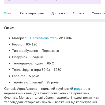
Опис
Характеристики
Доставка
Оплата
Умови п
Опис
Матеріал
Нержавіюча сталь
AISI 304
Розмір 60×120
Тип фарбування Порошкова
Візерунок Гладкий
Температура подачі 65 C
Тепловіддача (при 60 С) 1230
Гарантія 5 років
Термін експлуатації 25 років
Genesis Aqua Ascania – стильний трубчастий
радіатор
з
нержавіючої сталі. Для багатоповерхових та приватних
будинків. Монументальні обриси, матеріал і чудові показники
тепловіддачі створюють приємні враження від користування