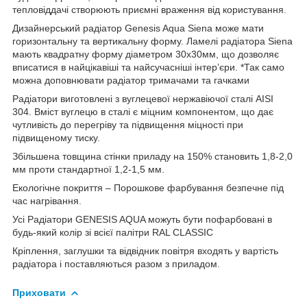
тепловіддачі створюють приємні враження від користування.
Дизайнерський радіатор Genesis Aqua Siena може мати
горизонтальну та вертикальну форму. Ламелі радіатора Siena
мають квадратну форму діаметром 30х30мм, що дозволяє
вписатися в найцікавіші та найсучасніші інтер’єри. *Так само
можна доповнювати радіатор тримачами та гачками
Радіатори виготовлені з вуглецевої нержавіючої сталі AISI
304. Вміст вуглецю в сталі є міцним компонентом, що дає
чутливість до перегріву та підвищення міцності при
підвищеному тиску.
Збільшена товщина стінки приладу на 150% становить 1,8-2,0
мм проти стандартної 1,2-1,5 мм.
Екологічне покриття – Порошкове фарбування безпечне під
час нагрівання.
Усі Радіатори GENESIS AQUA можуть бути пофарбовані в
будь-який колір зі всієї палітри RAL CLASSIC
Кріплення, заглушки та відвідник повітря входять у вартість
радіатора і поставляються разом з приладом.
Приховати