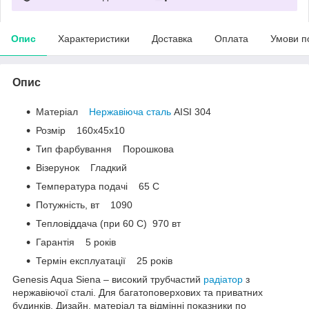
Опис
Характеристики
Доставка
Оплата
Умови п
Опис
Матеріал
Нержавіюча сталь
AISI 304
Розмір 160x45x10
Тип фарбування Порошкова
Візерунок Гладкий
Температура подачі 65 C
Потужність, вт 1090
Тепловіддача (при 60 С) 970 вт
Гарантія 5 років
Термін експлуатації 25 років
Genesis Aqua Siena – високий трубчастий
радіатор
з
нержавіючої сталі. Для багатоповерхових та приватних
будинків. Дизайн, матеріал та відмінні показники по