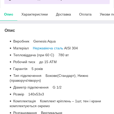
Опис
Характеристики
Доставка
Оплата
Умови п
Опис
Виробник Genesis Aqua
Матеріал
Нержавіюча сталь
AISI 304
Тепловіддача (при 60 С) 780 вт
Робочий тиск до 15 АТМ
Гарантія 5 років
Тип підключення Бокове(Стандарт), Нижнє
(праворуч/ліворуч)
Діаметр підключення G 1/2
Розмір 140x53x3
Комплектація Комплект кріплень – 1шт, тен і крани
комплектуються окремо
Розташування Вертикальне