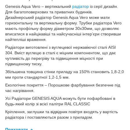
Genesis Aqua Vero – вертикальний
радіатор
із серії дизайн.
Для багатоповерхових та приватних будинків.
Дизайнерський радіатор Genesis Aqua Vero може мати
горизонтальну та вертикальну форму. Трубки радіатора Vero
мають профільну форму діаметром 30х30мм, що дозволяє
вписатися в найцікавіші та найсучасніші інтер’єри створивши
найтепліші враження.
Радіатори виготовлені з вуглецевої нержавіючої сталі AISI
304. Вміст вуглецю в сталі є міцним компонентом, що дає
чутливість до перегріву та підвищення міцності при
підвищеному тиску.
Збільшена товщина стінки приладу на 150% становить 1,8-2,0
мм проти стандартної 1,2-1,5 мм.
Екологічне покриття – Порошкове фарбування безпечне під
час нагрівання.
Усі Радіатори GENESIS AQUA можуть бути пофарбовані в
будь-який колір зі всієї палітри RAL CLASSIC
Кріплення, заглушки та відвідник повітря входять у вартість
радіатора і поставляються разом з приладом.
Приховати