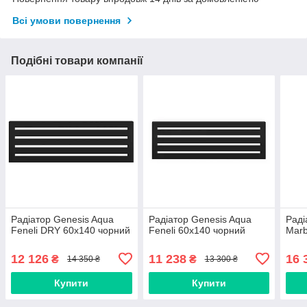
Всі умови повернення
Подібні товари компанії
Радіатор Genesis Aqua
Радіатор Genesis Aqua
Раді
Feneli DRY 60x140 чорний
Feneli 60x140 чорний
Marb
12 126
11 238
16 
₴
₴
14 350 ₴
13 300 ₴
Купити
Купити