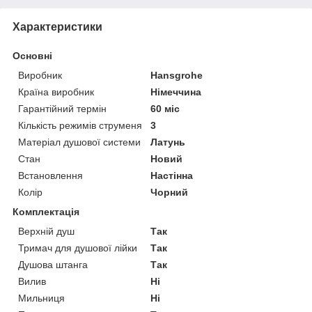
Характеристики
Основні
Виробник
Hansgrohe
Країна виробник
Німеччина
Гарантійний термін
60 міс
Кількість режимів струменя
3
Матеріал душової системи
Латунь
Стан
Новий
Встановлення
Настінна
Колір
Чорний
Комплектація
Верхній душ
Так
Тримач для душової лійки
Так
Душова штанга
Так
Вилив
Ні
Мильниця
Ні