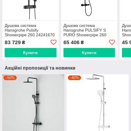
Душова система
Душова система
Душ
Hansgrohe Pulsify
Hansgrohe PULSIFY S
Hans
Showerpipe 260 24241670
PURO Showerpipe 260
Show
чорний матовий
24222670 чорний матовий
EcoS
83 729
65 406
45 
₴
₴
(264
Купити
Купити
Акційні пропозиції та новинки
–50%
–40%