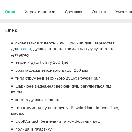
Опис
Характеристики
Доставка
Оплата
Умови п
Опис
складається з: верхній душ, ручний душ, термостат
для
ванни
, душова штанга, тримач для душу, штанга
для душу
верхній душ Pulsify 260 1jet
розмір диска верхнього душу: 260 мм
типи струменів верхнього душу: PowderRain
шарнірне з'єднання: верхній душ регулюється під
кутом
знімна душова головка
тип струменя ручного душу: PowderRain, IntenseRain,
масаж
CoolContact: безпечний та комфортний душ
полиця із пластику