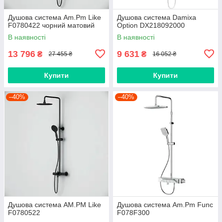
Душова система Am.Pm Like
Душова система Damixa
F0780422 чорний матовий
Option DX218092000
В наявності
В наявності
13 796
9 631
₴
₴
27 455 ₴
16 052 ₴
Купити
Купити
–40%
–40%
Душова система AM.PM Like
Душова система Am.Pm Func
F0780522
F078F300