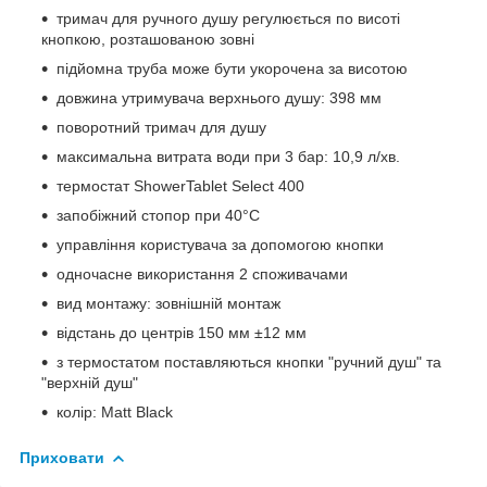
тримач для ручного душу регулюється по висоті
кнопкою, розташованою зовні
підйомна труба може бути укорочена за висотою
довжина утримувача верхнього душу: 398 мм
поворотний тримач для душу
максимальна витрата води при 3 бар: 10,9 л/хв.
термостат ShowerTablet Select 400
запобіжний стопор при 40°C
управління користувача за допомогою кнопки
одночасне використання 2 споживачами
вид монтажу: зовнішній монтаж
відстань до центрів 150 мм ±12 мм
з термостатом поставляються кнопки "ручний душ" та
"верхній душ"
колір: Matt Black
Приховати