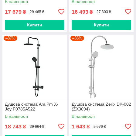
В наявності
В наявності
17 679
16 493
₴
₴
29 465 ₴
27 303 ₴
Купити
Купити
–37%
–36%
Душова система Am.Pm X-
Душова система Zerix DK-002
Joy F0785A522
(ZX3094)
В наявності
В наявності
18 743
1 643
₴
₴
29 664 ₴
2 576 ₴