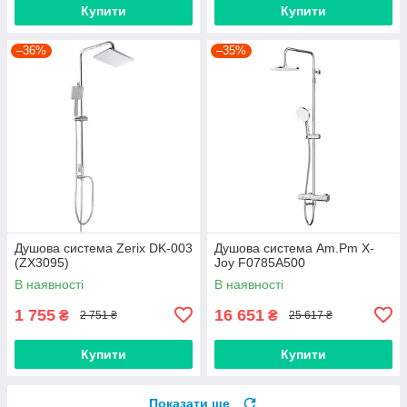
Купити
Купити
–36%
–35%
Душова система Zerix DK-003
Душова система Am.Pm X-
(ZX3095)
Joy F0785A500
В наявності
В наявності
1 755
16 651
₴
₴
2 751 ₴
25 617 ₴
Купити
Купити
Показати ще