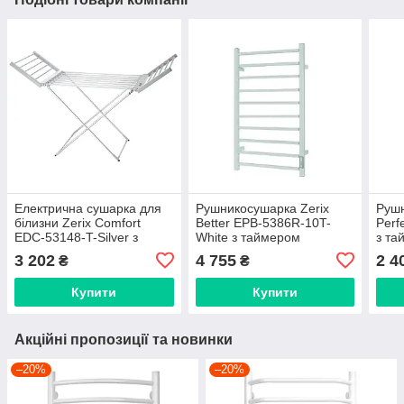
Електрична сушарка для
Рушникосушарка Zerix
Рушн
білизни Zerix Comfort
Better EPB-5386R-10T-
Perf
EDC-53148-T-Silver з
White з таймером
з та
таймером (ZX4929)
(ZX4917)
(ZX4
3 202
4 755
2 4
₴
₴
Купити
Купити
Акційні пропозиції та новинки
–20%
–20%