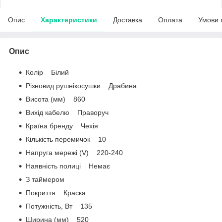
Опис
Характеристики
Доставка
Оплата
Умови 
Опис
Колір Білий
Різновид рушнікосушки Драбина
Висота (мм) 860
Вихід кабелю Праворуч
Країна бренду Чехія
Кількість перемичок 10
Напруга мережі (V) 220-240
Наявність полиці Немає
З таймером
Покриття Краска
Потужність, Вт 135
Ширина (мм) 520