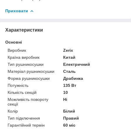
Приховати
Характеристики
Основні
Виробник
Zerix
Країна виробник
Китай
Тип рушникосушки
Електричний
Матеріал рушникосушки
Сталь
Форма рушникосушки
Драбинка
Потужність
135 Вт
Кількість секцій
10
Можливість повороту
Ні
секції
Колір
Білий
Тип підключення
Правий
Гарантійний термін
60 міс