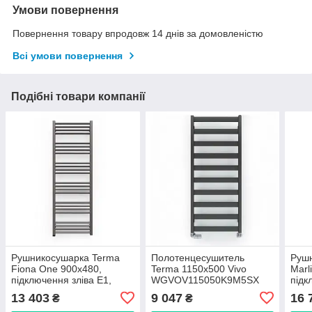
Умови повернення
Повернення товару впродовж 14 днів за домовленістю
Всі умови повернення
Подібні товари компанії
Рушникосушарка Terma
Полотенцесушитель
Руш
Fiona One 900х480,
Terma 1150х500 Vivo
Marl
підключення зліва E1,
WGVOV115050K9M5SX
підк
колір Matt 9005
вилк
13 403
9 047
16 
₴
₴
(WWFIE090048-K9M5E1P)
(WW