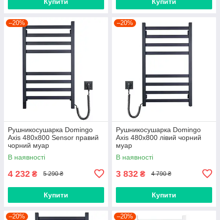
Купити
Купити
–20%
–20%
Рушникосушарка Domingo
Рушникосушарка Domingo
Axis 480x800 Sensor правий
Axis 480x800 лівий чорний
чорний муар
муар
В наявності
В наявності
4 232
3 832
₴
₴
5 290 ₴
4 790 ₴
Купити
Купити
–20%
–20%