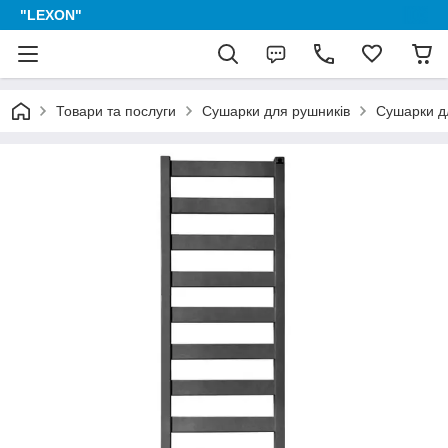
"LEXON"
Товари та послуги
Сушарки для рушників
Сушарки дл