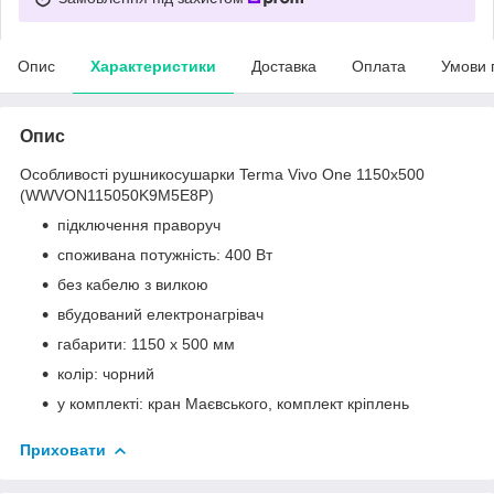
Опис
Характеристики
Доставка
Оплата
Умови 
Опис
Особливості рушникосушарки Terma Vivo One 1150х500
(WWVON115050K9M5E8P)
підключення праворуч
споживана потужність: 400 Вт
без кабелю з вилкою
вбудований електронагрівач
габарити: 1150 х 500 мм
колір: чорний
у комплекті: кран Маєвського, комплект кріплень
Приховати