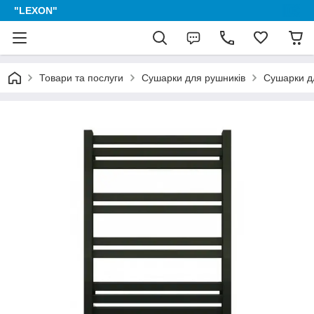
"LEXON"
Товари та послуги
Сушарки для рушників
Сушарки дл