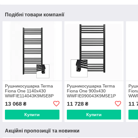
Подібні товари компанії
Рушникосушарка Terma
Рушникосушарка Terma
Руш
Fiona One 1140х430
Fiona One 900х430
Fion
WWFIE114043K9M5E8P
WWFIE090043K9M5E1P
WWF
13 068
11 728
11 
₴
₴
Купити
Купити
Акційні пропозиції та новинки