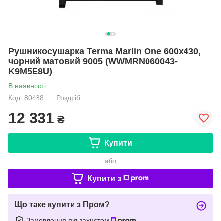
Рушникосушарка Terma Marlin One 600х430,
чорний матовий 9005 (WWMRN060043-
K9M5E8U)
В наявності
Код: 80488
Роздріб
12 331
₴
Купити
або
Купити з
Що таке купити з Пром?
Замовлення під захистом