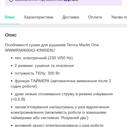
Опис
Характеристики
Доставка
Оплата
Умови п
Опис
Особливості сушки для рушників Terma Marlin One
WWMRN060043-K9M5E8U
тип: електричний (230 V/50 Hz)
2 режими: сушіння та опалення
потужність ТЕНу: 300 Вт
функція ТАЙМЕРА (автоматичне вимкнення після 2
годин роботи)
дуже низьке споживання струму в режимі очікування
(<0,5 В)
запам'ятовування налаштувань у разі відключення
електроживлення (можливість роботи із зовнішніми
таймерами або системою 'Розумний дім')
активний захист електронагрівача у разі роботи