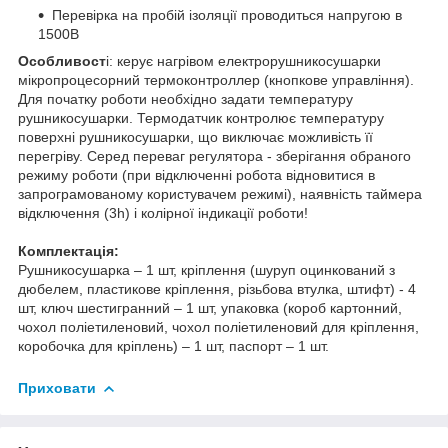
Перевірка на пробій ізоляції проводиться напругою в
1500В
Особливост
і: керує нагрівом електрорушникосушарки
мікропроцесорний термоконтроллер (кнопкове управління).
Для початку роботи необхідно задати температуру
рушникосушарки. Термодатчик контролює температуру
поверхні рушникосушарки, що виключає можливість її
перегріву. Серед переваг регулятора - зберігання обраного
режиму роботи (при відключенні робота відновитися в
запрограмованому користувачем режимі), наявність таймера
відключення (3h) і колірної індикації роботи!
Комплектація:
Рушникосушарка – 1 шт, кріплення (шуруп оцинкований з
дюбелем, пластикове кріплення, різьбова втулка, штифт) - 4
шт, ключ шестигранний – 1 шт, упаковка (короб картонний,
чохол поліетиленовий, чохол поліетиленовий для кріплення,
коробочка для кріплень) – 1 шт, паспорт – 1 шт.
Приховати