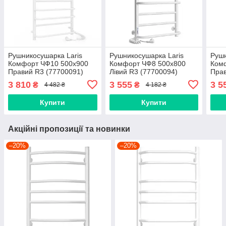
Рушникосушарка Laris
Рушникосушарка Laris
Рушн
Комфорт ЧФ10 500х900
Комфорт ЧФ8 500х800
Ком
Правий R3 (77700091)
Лівий R3 (77700094)
Прав
3 810
3 555
3 5
₴
₴
4 482 ₴
4 182 ₴
Купити
Купити
Акційні пропозиції та новинки
–20%
–20%