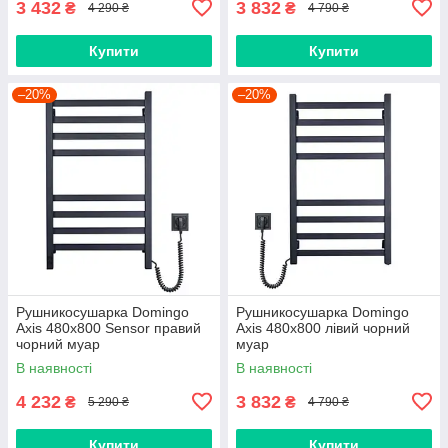
3 432
3 832
₴
₴
4 290 ₴
4 790 ₴
Купити
Купити
–20%
–20%
Рушникосушарка Domingo
Рушникосушарка Domingo
Axis 480x800 Sensor правий
Axis 480x800 лівий чорний
чорний муар
муар
В наявності
В наявності
4 232
3 832
₴
₴
5 290 ₴
4 790 ₴
Купити
Купити