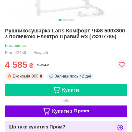
Рушникосушарка Laris Комфорт ЧФ8 500х800
з поличкою Електро Правий R3 (73207785)
В наявності
Код: 82459
Роздріб
4 585
₴
5 394 ₴
Економія
809 ₴
Залишилось
42 дні
Купити
або
Купити з
Що таке купити з Пром?