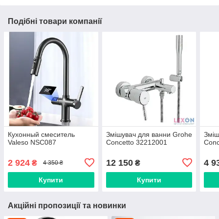
Подібні товари компанії
Кухонный смеситель
Змішувач для ванни Grohe
Зміш
Valeso NSC087
Concetto 32212001
Conc
2 924
12 150
4 9
₴
₴
4 350 ₴
Купити
Купити
Акційні пропозиції та новинки