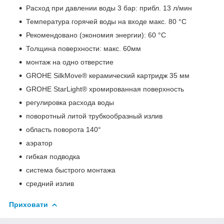
Расход при давлении воды 3 бар: прибл. 13 л/мин
Температура горячей воды на входе макс. 80 °C
Рекомендовано (экономия энергии): 60 °C
Толщина поверхности: макс. 60мм
монтаж на одно отверстие
GROHE SilkMove® керамический картридж 35 мм
GROHE StarLight® хромированная поверхность
регулировка расхода воды
поворотный литой трубкообразный излив
область поворота 140°
аэратор
гибкая подводка
система быстрого монтажа
средний излив
Приховати