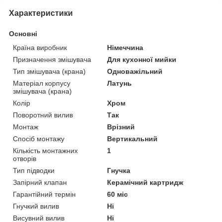
Характеристики
Основні
Країна виробник
Німеччина
Призначення змішувача
Для кухонної мийки
Тип змішувача (крана)
Одноважільний
Матеріал корпусу
Латунь
змішувача (крана)
Колір
Хром
Поворотний вилив
Так
Монтаж
Врізний
Спосіб монтажу
Вертикальний
Кількість монтажних
1
отворів
Тип підводки
Гнучка
Запірний клапан
Керамічний картридж
Гарантійний термін
60 міс
Гнучкий вилив
Ні
Висувний вилив
Ні