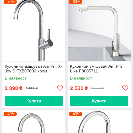
–70%
–60%
Кухонний змішувач Am.Pm X-
Кухонний змішувач Am.Pm
Joy S FXB07000 хром
Like F8005711
В наявності
В наявності
2 898
2 530
₴
₴
9 660 ₴
6 325 ₴
Купити
Купити
–40%
–40%