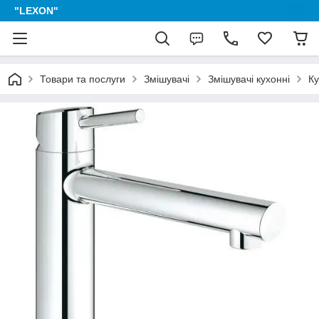
"LEXON"
Товари та послуги
Змішувачі
Змішувачі кухонні
Ку