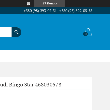
Кошик
+380 (98) 293-02-31
+380 (95) 592-05-78
udi Bingo Star 468030578