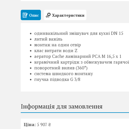
Опис
Характеристики
одинважільний змішувач для кухні DN 15
литий важіль
монтаж на один отвір
клас витрати води Z
аератор Cache ламінарний PCA M 16,5 x 1
керамічний картрідж з обмежувачем гарячо
поворотний вилив (360°)
система швидкого монтажу
гнучка підводка G 3/8
Інформація для замовлення
Ціна:
5 907 ₴