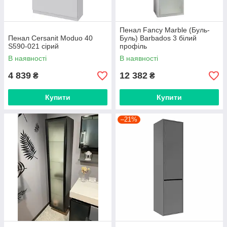
Пенал Fancy Marble (Буль-
Пенал Cersanit Moduo 40
Буль) Barbados 3 білий
S590-021 сірий
профіль
В наявності
В наявності
4 839
12 382
₴
₴
Купити
Купити
–21%