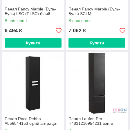
Пенал Fancy Marble (Буль-
Пенал Fancy Marble (Буль-
Буль) LSC (ПLSC) білий
Буль) SCLM
В наявності
В наявності
6 494
7 062
₴
₴
Купити
Купити
Пенал Roca Debba
Пенал Laufen Pro
A856844153 сірий антрацит
H4831210954231 венге