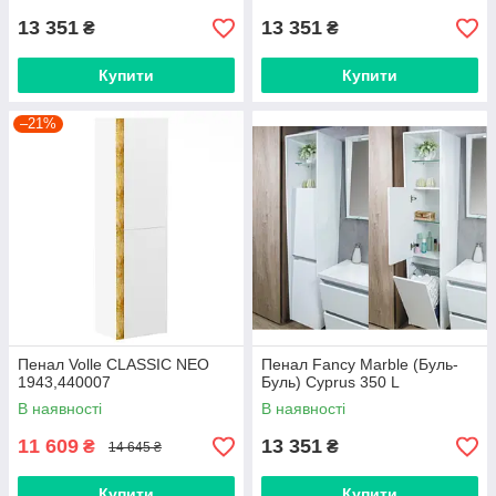
13 351
13 351
₴
₴
Купити
Купити
–21%
Пенал Volle CLASSIC NEO
Пенал Fancy Marble (Буль-
1943,440007
Буль) Cyprus 350 L
В наявності
В наявності
11 609
13 351
₴
₴
14 645 ₴
Купити
Купити